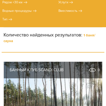
Рядом +30 км
Услуги
Водные процедуры
Вместимость
Тип
Количество найденных результатов:
1 баня/
сауна
БАННЫЙ КЛУБ SCANDI CLUB
0