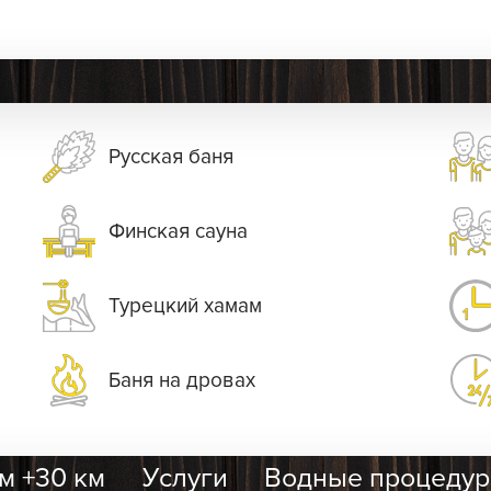
Русская баня
Финская сауна
Турецкий хамам
Баня на дровах
м +30 км
Услуги
Водные процеду