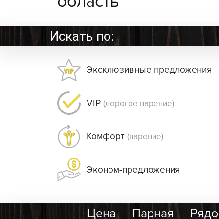
область
Искать по:
Эксклюзивные предложения
VIP
(дорогое парение)
Комфорт
(парение)
Эконом-предложения
Цена
Парная
Рядо