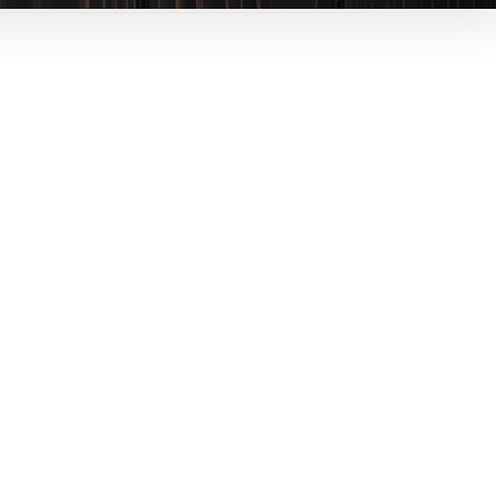
1
0
динавском стиле, расположенный в
ршенно новый формат бани с
нас есть купель и чан. Вас ждет