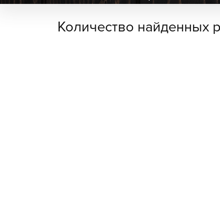
Количество найденных р
сауна
Банный клуб Scandi Club