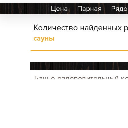
Цена
Парная
Рядо
Количество найденных р
сауны
Банно-оздоровительный ко