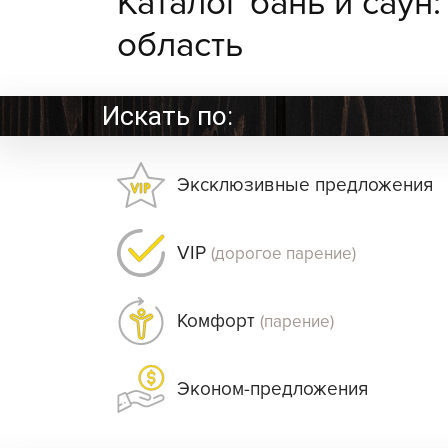
Каталог бань и саун
область
Искать по:
Эксклюзивные предложения
VIP
(дорогое парение)
Комфорт
(парение)
Эконом-предложения