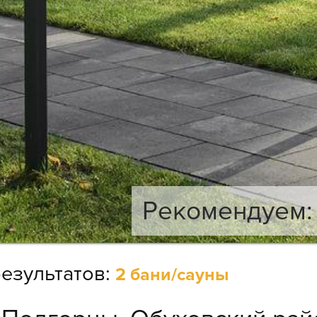
Рекомендуем: 
езультатов:
2 бани/сауны