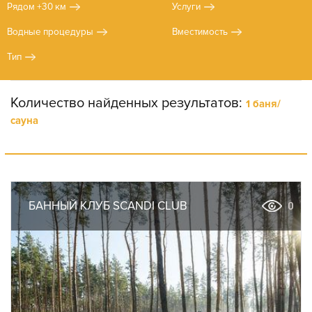
Рядом +30 км
Услуги
Водные процедуры
Вместимость
Тип
Количество найденных результатов:
1 баня/
сауна
БАННЫЙ КЛУБ SCANDI CLUB
0