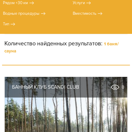
Рядом +30 км
Услуги
Водные процедуры
Вместимость
Тип
Количество найденных результатов:
1 баня/
сауна
БАННЫЙ КЛУБ SCANDI CLUB
0