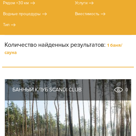
Рядом +30 км
Услуги
Водные процедуры
Вместимость
Тип
Количество найденных результатов:
1 баня/
сауна
БАННЫЙ КЛУБ SCANDI CLUB
0