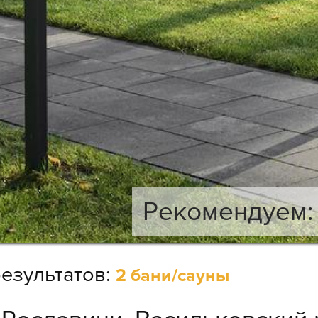
Рекомендуем: 
езультатов:
2 бани/сауны