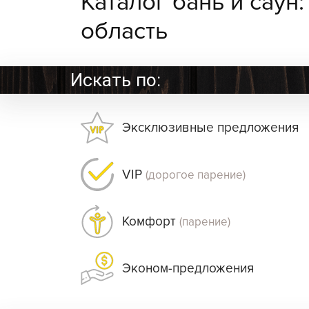
Каталог бань и саун
область
Искать по:
Эксклюзивные предложения
VIP
(дорогое парение)
Комфорт
(парение)
Эконом-предложения