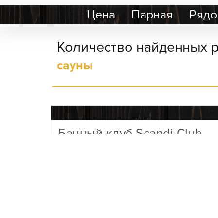
Цена
Парная
Рядо
Количество найденных р
сауны
Банный клуб Scandi Club