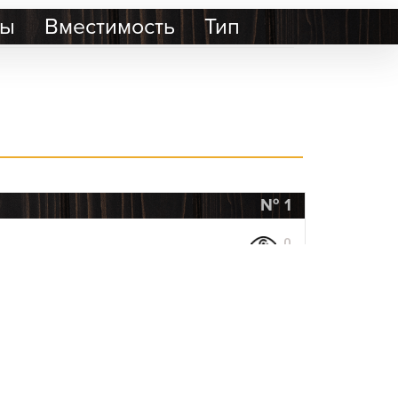
ры
Вместимость
Тип
1
0
динавском стиле, расположенный в