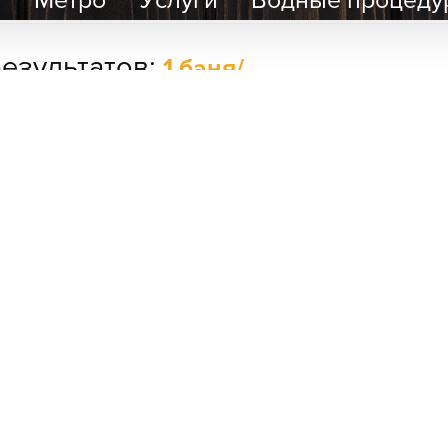
# 2
езультатов:
1 баня/
SAN SPA
(Сан СПА)
250 грн/
час, минимум
2 часа
кой
Улица:
ул.
Богдана
Гаврилишина
от 650 грн/час до 1500 грн/ча
12/16, вход со
двора
+38 0XX XXX XX XX
Парные:
посмотреть полностью
Финская сауна,
Инфракрасная
Улица:
ул. Черкасская, 12
сауна,
Криосауна,
Область:
Киевская область