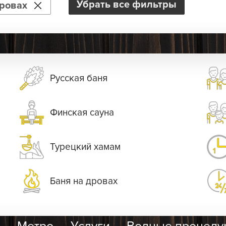
Убрать все фильтры
дровах
Русская баня
Финская сауна
Турецкий хамам
Баня на дровах
н
Метро
Услуги
Водные процеду