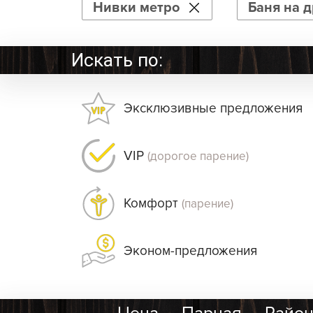
Нивки метро
Баня на 
Искать по:
Эксклюзивные предложения
VIP
(дорогое парение)
Комфорт
(парение)
Эконом-предложения
Цена
Парная
Райо