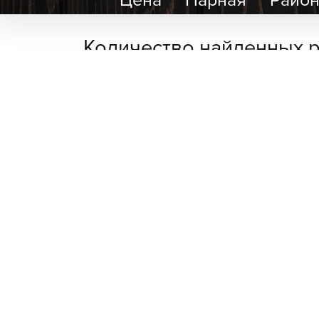
Количество найденных р
сауна
Баня на дровах на Черкасс