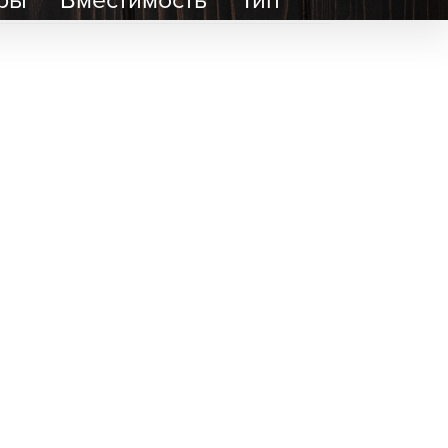
4
0
с