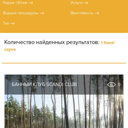
Рядом +30 км
Услуги
Водные процедуры
Вместимость
Тип
Количество найденных результатов:
1 баня/
сауна
БАННЫЙ КЛУБ SCANDI CLUB
0