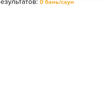
езультатов:
0 бань/саун
# 2
SAN SPA
(Сан СПА)
бань и саун.
250 грн/
о для отдыха?
Хот
час, минимум
2 часа
сво
оде, однако нам есть, что
Улица:
ул.
Богдана
х рядом.
Для созд
Гаврилишина
бизнеса 
12/16, вход со
Дымер
+14 км (1)
двора
представ
Демидов
+19 км (1)
Парные:
Финская сауна,
Катюжанка
+23 км (1)
Инфракрасная
Лютиж
+23 км (1)
сауна,
Криосауна,