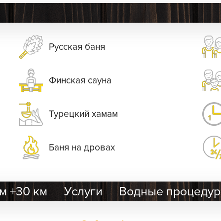
Русская баня
Финская сауна
Турецкий хамам
Баня на дровах
м +30 км
Услуги
Водные процеду