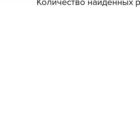
Количество найденных р
В населенном пункте Толокунь нет 
Ищете мест
У нас нет предложений в этом гор
предложить в населенных пункта
Глебовка
+11 км (1)
Козаровичи
+15 км (1)
Литвиновка
+22 км (1)
Рудня-Димерская
+23 км (1)