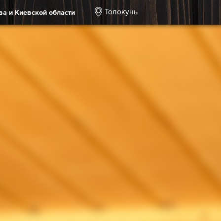
Толокунь
ва и Киевской области