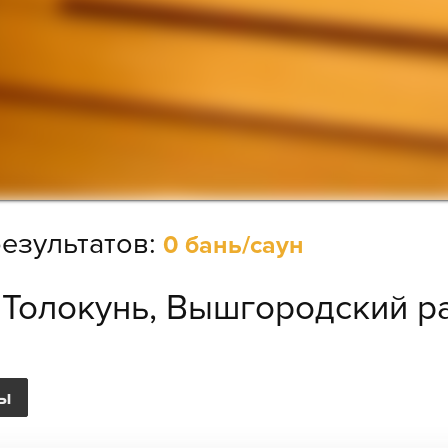
езультатов:
0 бань/саун
:
Толокунь, Вышгородский р
ры