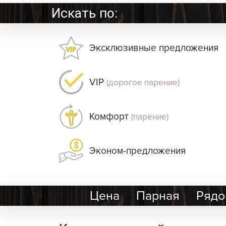
Искать по:
Эксклюзивные предложения
VIP
(дорогое парение)
Комфорт
(парение)
Эконом-предложения
Цена
Парная
Рядо