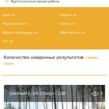
Круглосуточное время работы
Цена
Парная
Рядом +30 км
Услуги
Водные процедуры
Вместимость
Тип
Количество найденных результатов:
1 баня/
сауна
БАННЫЙ КЛУБ SCANDI CLUB
0