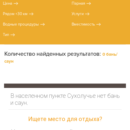
Цена
Парная
Рядом +30 км
Услуги
Водные процедуры
Вместимость
Тип
Количество найденных результатов:
0 бань/
саун
В населенном пункте Сухолучье нет бань
и саун.
Ищете место для отдыха?