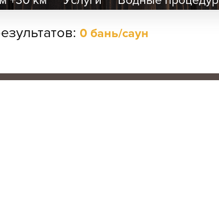
м +30 км
Услуги
Водные процеду
езультатов:
0 бань/саун
# 2
SAN SPA
ь и саун.
(Сан СПА)
о для отдыха?
Хот
250 грн/
час, минимум
сво
2 часа
оде, однако нам есть, что
Улица:
ул.
х рядом.
Для созд
Богдана
бизнеса 
Гаврилишина
Зазимье
+15 км (2)
12/16, вход со
представ
двора
Калиновка
+16 км (1)
Парные: