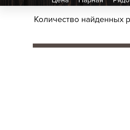
Цена
Парная
Рядо
Количество найденных р
В населенном пункте Литки нет бан
Ищете мест
У нас нет предложений в этом гор
предложить в населенных пункта
Новоселки
+12 км (2)
Хотяновка
+16 км (2)