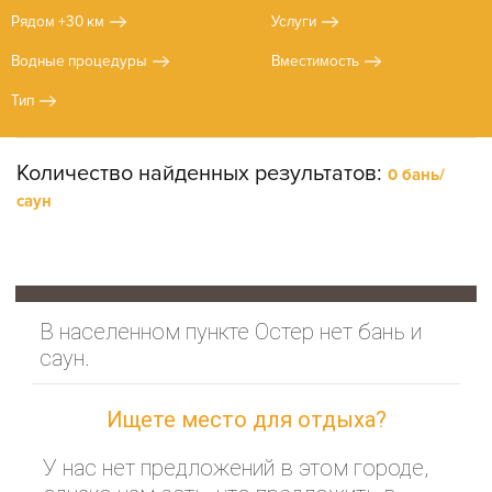
Рядом +30 км
Услуги
Водные процедуры
Вместимость
Тип
Количество найденных результатов:
0 бань/
саун
В населенном пункте Остер нет бань и
саун.
Ищете место для отдыха?
У нас нет предложений в этом городе,