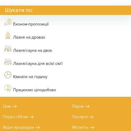
Шукати по:
Економ-пропозиції
Лазня на дровах
Лазня/сауна на двох
Лазня/сауна для всієї сім'ї
Кімнати на годину
Працюємо цілодобово
Ціна
Парна
Поруч +30 км
Послуги
Водні процедури
Місткість