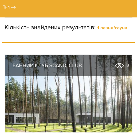
Тип
Кількість знайдених результатів:
1 лазня/сауна
БАННИЙ КЛУБ SCANDI CLUB
0
SAN
SPA