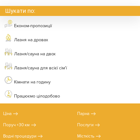
Шукати по:
Економ-пропозиції
Лазня на дровах
Лазня/сауна на двох
Лазня/сауна для всієї сім'ї
Кімнати на годину
Працюємо цілодобово
Ціна
Парна
Поруч +30 км
Послуги
Водні процедури
Місткість