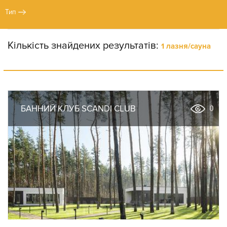
Тип
Кількість знайдених результатів:
1 лазня/сауна
БАННИЙ КЛУБ SCANDI CLUB
0
SAN
SPA