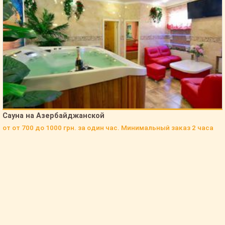
Просмотров телефона в каталоге за сегодня:
0
Просмотров телефона в каталоге за 30 дней:
0
Просмотров телефона в каталоге за 365 дней:
0
Нажатий кнопки "Перезвоните мне" за сегодня:
0
Нажатий кнопки "Перезвоните мне" за 30 дней:
0
Нажатий кнопки "Перезвоните мне" за 365 дней:
3
Сауна на Азербайджанской
Нажатий кнопки "Заявки на бронирование" за сегодня:
0
от от 700 до 1000 грн. за один час. Минимальный заказ 2 часа
Нажатий кнопки "Заявки на бронирование" за 30 дней:
0
Нажатий кнопки "Заявки на бронирование" за 365 дней:
4
ВОЙТИ В "КАБИНЕТ СОБСТВЕННИКА"