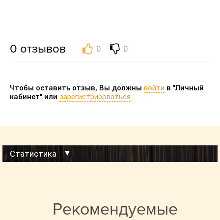
0
отзывов
0
0
Чтобы оставить отзыв, Вы должны
войти
в "Личный
кабинет" или
зарегистрироваться
Статистика
Данные на:
07-08-2026 23:00:00
Просмотров Сайта-визитки за сегодня:
0
Рекомендуемые
Просмотров Сайта-визитки за 30 дней:
4