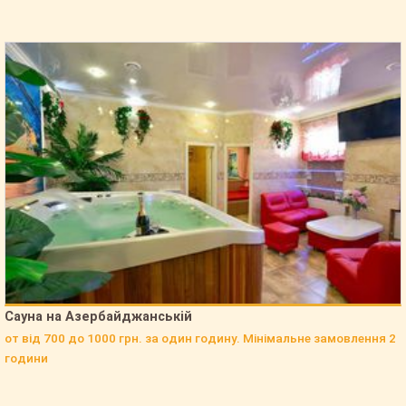
Просмотров Сайта-визитки за 365 дней:
74
Просмотров телефона на Сайте-визитке за сегодня:
0
Просмотров телефона на Сайте-визитке за 30 дней:
0
Просмотров телефона на Сайте-визитке за 365 дней:
2
Просмотров телефона в каталоге за сегодня:
0
Просмотров телефона в каталоге за 30 дней:
0
Просмотров телефона в каталоге за 365 дней:
0
Нажатий кнопки "Перезвоните мне" за сегодня:
0
Нажатий кнопки "Перезвоните мне" за 30 дней:
0
Нажатий кнопки "Перезвоните мне" за 365 дней:
0
Сауна на Азербайджанській
Нажатий кнопки "Заявки на бронирование" за сегодня:
0
от від 700 до 1000 грн. за один годину. Мінімальне замовлення 2
Нажатий кнопки "Заявки на бронирование" за 30 дней:
0
години
Нажатий кнопки "Заявки на бронирование" за 365 дней:
0